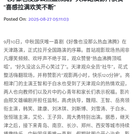
“喜感拉满欢笑不断”
Posted On:
2025-08-27 05:11:03
9月10日，中秋国庆唯一喜剧《好像也没那么热血沸腾》在
天津路演，正式拉开全国路演的序幕。首站观影现场热闹非
凡爆笑频频、欢呼声不绝于耳，观众赞誉“热血沸腾顶呱
呱”，“好久没这么开心笑过了”。天津观众全员“社牛”，花式
整活嗨翻现场，并称赞影片“观影两小时，快乐120分钟”。亮
相津门的主演王智和于白水也受到了天津观众的热情欢迎，
两人也向教师们以及片中的心青年和家长们表示祝福。影片
由邢文雄编剧并担任监制，高虎执导，魏翔、王智、岳亮领
衔主演，韩笑、建康、刘沐琪、刘斯博、刘雪涛、于白水、
张恒瑞主演，艾伦、王子异、周大勇特别出演。据悉，继天
津之后，接下来青岛、南京、长沙、郑州、西安等城市持续