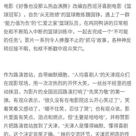
电影《好像也没那么热血沸腾》改编自西班牙喜剧电影《篮
球冠军》，自负“从无败绩”的篮球教练魏国铮，遇上了一群
“能力值为负”的“仁爱之家”篮球队员，在鸡同鸭讲的日常相
处和不断陷入中断的篮球训练中，一起去完成一个“不可能
的任务”。影片一系列令人捧腹不止的“抓马”故事，各种神反
转应接不暇，包袱不断戳中观众笑穴。
作为路演首站，自带幽默细胞、“人均喜剧人”的天津观众们
在观影现场，用一次次热烈的开怀大笑，一丝丝不经意的感
动抹泪，为影片的全国巡回路演打响了“先笑为敬”的第一
弹。有观众表示，“很久没有在电影院这么开心笑过了”，笑
着笑着又感动了，“绷不住笑，忍住了哭”；也有观众说，影
片里面有笑点、泪点和燃点，但“主要是哈哈哈”，并称赞影
片把路演首站放到了天津，“天津人是懂得幽默、懂得喜剧
的，这个决定非常正确。” 映后交流环节，天津武相声的传