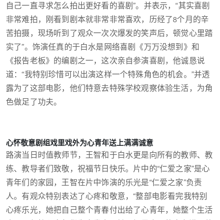
自己一直寻求怎么拍出更好看的喜剧”。并表示，“其实喜剧
非常难拍，刚看到剧本就非常非常喜欢，历经了8个月的辛
苦拍摄，现场听到了观众一次次爆发的笑声后，顿觉心里踏
实了”。饰演任真的于白水是网络喜剧《万万没想到》和
《报告老板》的编剧之一，这次亲自参演喜剧，他诚恳说
道：“我特别珍惜可以出演这样一个特殊角色的机会。”并透
露为了这部电影，他们特意去特殊学校观察体验生活，为角
色做足了功夫。
心怀敬意剧组戏里戏外为心青年送上满满诚意
路演当日时值教师节，王智和于白水更是向所有的教师、教
练、教导者们致敬，祝福节日快乐。片中的“仁爱之家”是心
青年们的家园，王智在片中饰演的乐光是“仁爱之家”负责
人。有观众特别表达了心疼和敬意，“整部电影看完我特别
心疼乐光，她把自己整个青春付出给了心青年，她整个生活