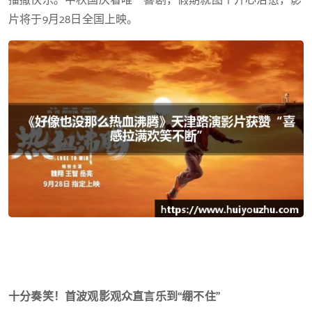
播撒快乐。中秋国庆看唯一喜剧，假期就图个开心治愈，影
片将于9月28日全国上映。
十分奏笑！首波观影观众直言乐到“绷不住”