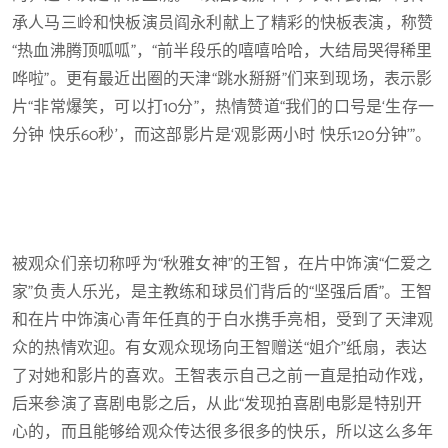
承人马三岭和快板演员阎永利献上了精彩的快板表演，称赞
“热血沸腾顶呱呱”，“前半段乐的嘻嘻哈哈，大结局哭得稀里
哗啦”。更有最近出圈的天津“跳水掰掰”们来到现场，表示影
片“非常爆笑，可以打10分”，热情赞道“我们的口号是‘生存一
分钟 快乐60秒’，而这部影片是‘观影两小时 快乐120分钟’”。
被观众们亲切称呼为“秋雅女神”的王智，在片中饰演“仁爱之
家”负责人乐光，是主教练和球员们背后的“坚强后盾”。王智
和在片中饰演心青年任真的于白水携手亮相，受到了天津观
众的热情欢迎。有女观众现场向王智赠送“姐介”纸扇，表达
了对她和影片的喜欢。王智表示自己之前一直是拍动作戏，
后来参演了喜剧电影之后，从此“发现拍喜剧电影是特别开
心的，而且能够给观众传达很多很多的快乐，所以这么多年