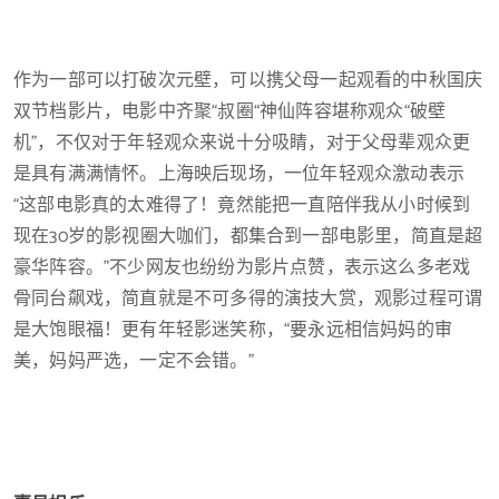
作为一部可以打破次元壁，可以携父母一起观看的中秋国庆
双节档影片，电影中齐聚“叔圈“神仙阵容堪称观众“破壁
机”，不仅对于年轻观众来说十分吸睛，对于父母辈观众更
是具有满满情怀。上海映后现场，一位年轻观众激动表示
“这部电影真的太难得了！竟然能把一直陪伴我从小时候到
现在30岁的影视圈大咖们，都集合到一部电影里，简直是超
豪华阵容。”不少网友也纷纷为影片点赞，表示这么多老戏
骨同台飙戏，简直就是不可多得的演技大赏，观影过程可谓
是大饱眼福！更有年轻影迷笑称，“要永远相信妈妈的审
美，妈妈严选，一定不会错。”