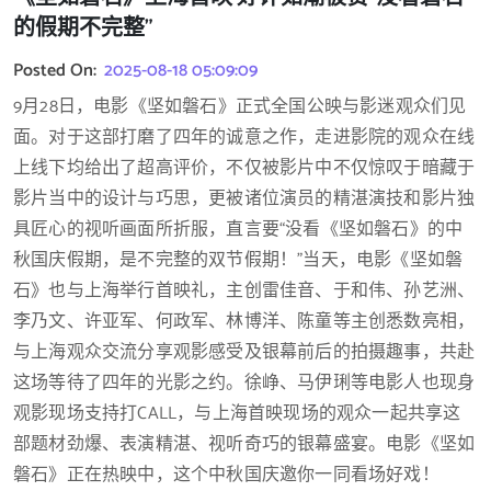
的假期不完整”
Posted On:
2025-08-18 05:09:09
9月28日，电影《坚如磐石》正式全国公映与影迷观众们见
面。对于这部打磨了四年的诚意之作，走进影院的观众在线
上线下均给出了超高评价，不仅被影片中不仅惊叹于暗藏于
影片当中的设计与巧思，更被诸位演员的精湛演技和影片独
具匠心的视听画面所折服，直言要“没看《坚如磐石》的中
秋国庆假期，是不完整的双节假期！”当天，电影《坚如磐
石》也与上海举行首映礼，主创雷佳音、于和伟、孙艺洲、
李乃文、许亚军、何政军、林博洋、陈童等主创悉数亮相，
与上海观众交流分享观影感受及银幕前后的拍摄趣事，共赴
这场等待了四年的光影之约。徐峥、马伊琍等电影人也现身
观影现场支持打CALL，与上海首映现场的观众一起共享这
部题材劲爆、表演精湛、视听奇巧的银幕盛宴。电影《坚如
磐石》正在热映中，这个中秋国庆邀你一同看场好戏！