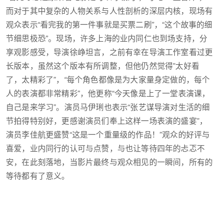
而对于其中复杂的人物关系与人性剖析的深层内核，现场有
观众表示“看完我的第一件事就是买票二刷”，“这个故事的细
节细思极恐”。现场，许多上海的业内同仁也到场支持，分
享观影感受，导演徐峥坦言，之前有幸在导演工作室看过更
长版本，虽然这个版本有所调整，但他仍然觉得”太好看
了，太精彩了”，“每个角色都像是为大家量身定做的，每个
人的表演都非常精彩”，他更称“今天像是上了一堂表演课，
自己是来学习”。演员马伊琍也表示“张艺谋导演对生活的细
节拍得特别好，更感谢演员们奉上这样一场表演的盛宴”，
演员李佳航更盛赞“这是一个重量级的作品！”观众的好评与
喜爱，业内同行的认可与点赞，与也让等待四年的忐忑不
安，在此刻落地，当影片最终与观众相见的一瞬间，所有的
等待都有了意义。