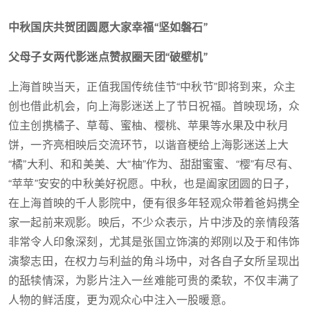
中秋国庆共贺团圆愿大家幸福“坚如磐石”
父母子女两代影迷点赞叔圈天团“破壁机”
上海首映当天，正值我国传统佳节“中秋节”即将到来，众主
创也借此机会，向上海影迷送上了节日祝福。首映现场，众
位主创携橘子、草莓、蜜柚、樱桃、苹果等水果及中秋月
饼，一齐亮相映后交流环节，以谐音梗给上海影迷送上大
“橘”大利、和和美美、大“柚”作为、甜甜蜜蜜、“樱”有尽有、
“苹苹”安安的中秋美好祝愿。中秋，也是阖家团圆的日子，
在上海首映的千人影院中，便有很多年轻观众带着爸妈携全
家一起前来观影。映后，不少众表示，片中涉及的亲情段落
非常令人印象深刻，尤其是张国立饰演的郑刚以及于和伟饰
演黎志田，在权力与利益的角斗场中，对各自子女所呈现出
的舐犊情深，为影片注入一丝难能可贵的柔软，不仅丰满了
人物的鲜活度，更为观众心中注入一股暖意。