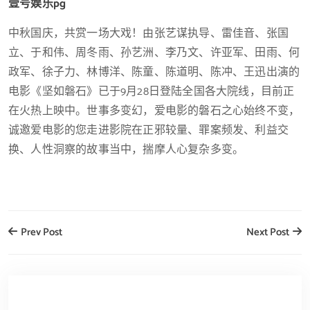
壹号娱乐pg
中秋国庆，共赏一场大戏！由张艺谋执导、雷佳音、张国
立、于和伟、周冬雨、孙艺洲、李乃文、许亚军、田雨、何
政军、徐子力、林博洋、陈童、陈道明、陈冲、王迅出演的
电影《坚如磐石》已于9月28日登陆全国各大院线，目前正
在火热上映中。世事多变幻，爱电影的磐石之心始终不变，
诚邀爱电影的您走进影院在正邪较量、罪案频发、利益交
换、人性洞察的故事当中，揣摩人心复杂多变。
Prev Post
Next Post